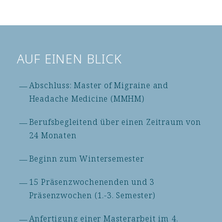
AUF EINEN BLICK
Abschluss: Master of Migraine and
Headache Medicine (MMHM)
Berufsbegleitend über einen Zeitraum von
24 Monaten
Beginn zum Wintersemester
15 Präsenzwochenenden und 3
Präsenzwochen (1.-3. Semester)
Anfertigung einer Masterarbeit im 4.